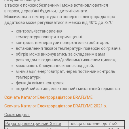
а також є пожежобезпечним і може встановлюватися
в гараж, дерев'яні будинки, і дитячі кімнати.
Максимальна температура на поверхні електрорадіатора
додатково може регулюватися в межах від 40°С до 72°С.
контроль/встановлення
температури повітря в приміщенні;
контроль температури поверхні електробатареї;
встановлення пікової температури поверхні обігрівача;
обігрів може виконуватись за складеним вами
розкладом: з годинним/добовим/тижневим циклом;
можливість блокування кнопок від дітей;
мінімізація енерговитрат, через постійний контроль
температури;
функція клімат-контроля;
подвійний захист, електронний і механічний термостат.
Cкачать Каталог Електрорадіатори ERAFLYME
Скачать Каталог Електрорадіатори ERAFLYME 2021 р.
Схожі моделі:
Радіатор електричний 3 elite
площа опалення до 7 м2