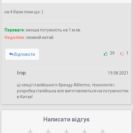
на 4 бали поки що :)
Переваги:
менша потужність на 1 м.кв.
Недоліки:
люміній китай
39
1
Відповісти
Ігор
19.08.2021
ці секції італійського бренду Alltermo, технологія і
розробка італійська але виготовляється на потужностях
в Китає!
Написати відгук