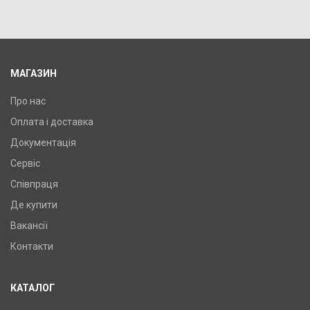
У порівняння
У КОШИК
Тип: Нагрівальний кабель, Виробник: Flyme, Довжина:
149,6 м, Потужність: 2600 Вт,
МАГАЗИН
Про нас
Оплата і доставка
Документація
Сервіс
Співпраця
Де купити
Вакансії
Контакти
КАТАЛОГ