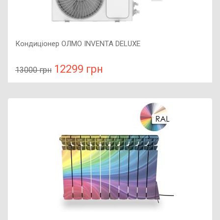
Кондиціонер ОЛМО INVENTA DELUXE
12299 грн
13000 грн
У порівняння
У КОШИК
Рекомендована площа приміщення: 15-20 м2, Керування
Wi-Fi: : Відсутнє, Тип роботи : Холод-тепло, Тип компресора
: звичайний,