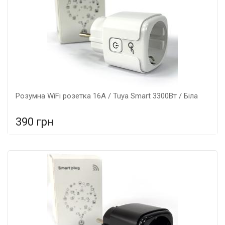
Розумна WiFi розетка 16А / Tuya Smart 3300Вт / Біла
390 грн
У порівняння
У КОШИК