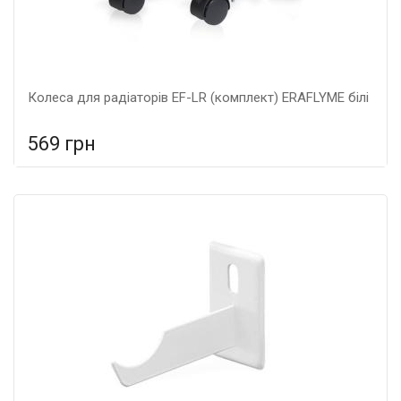
Колеса для радіаторів EF-LR (комплект) ERAFLYME білі
569 грн
У порівняння
У КОШИК