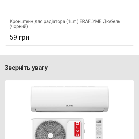
Кронштейн для радіатора (1шт.) ERAFLYME Дюбель
(чорний)
59 грн
У порівняння
У КОШИК
Гарантія: 5 років, Матеріал: металеві,
Зверніть увагу