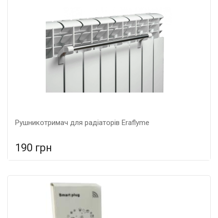
Рушникотримач для радіаторів Eraflyme
190 грн
У порівняння
У КОШИК