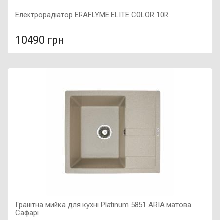
Електрорадіатор ERAFLYME ELITE COLOR 10R
10490 грн
У порівняння
У КОШИК
Колір: на вибір, Підключення: праве, Потужність: 1200 Вт,
Розмір: 850х580х100,
Гранітна мийка для кухні Platinum 5851 ARIA матова
Сафарі