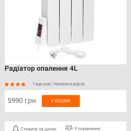
Радіатор опалення 4L
1 відгуків
/
Написати відгук
5990 грн
У КОШИК
У порівняння
Стежити за ціною