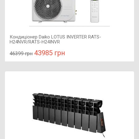
Кондиціонер Daiko LOTUS INVERTER RATS-
H24NVR/RATS-H24INVR
43985 грн
46399 грн
У порівняння
У КОШИК
Рекомендована площа приміщення: 75 м2, Керування Wi-
Fi: : Є, Тип роботи : Холод-тепло, Тип компресора :
інверторний,