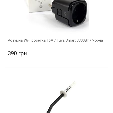
Розумна WiFi розетка 16А / Tuya Smart 3300Вт / Чорна
390 грн
У порівняння
У КОШИК