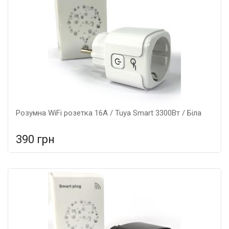
Розумна WiFi розетка 16А / Tuya Smart 3300Вт / Біла
390 грн
У порівняння
У КОШИК