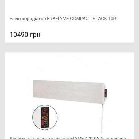
Електрорадіатор ERAFLYME COMPACT BLACK 10R
10490 грн
У порівняння
У КОШИК
Колір: чорний, Підключення: праве, Розмір: 855х300х95,
Вага: 9 кг,
Керамічна панель опалення FLYME 420PW біле дерево -