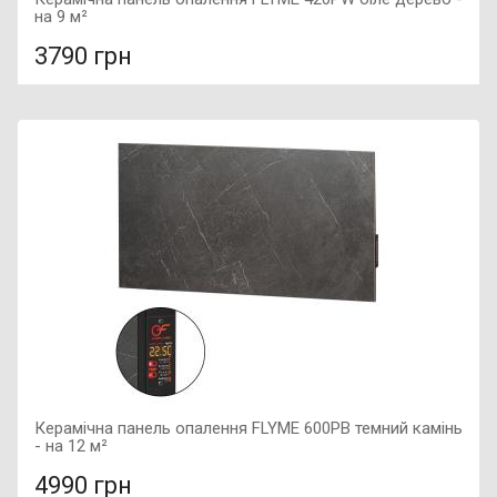
на 9 м²
3790 грн
У порівняння
У КОШИК
Колір: білий, Підключення: праве, Потужність: 420 Вт,
Розмір: 1200х200х50,
Керамічна панель опалення FLYME 600PB темний камінь
- на 12 м²
4990 грн