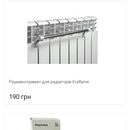
Рушникотримач для радіаторів Eraflyme
190 грн
У порівняння
У КОШИК