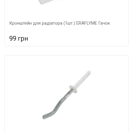
Кронштейн для радіатора (1шт.) ERAFLYME Гачок
99 грн
У порівняння
У КОШИК
Гарантія: 5 років, Матеріал: металеві,