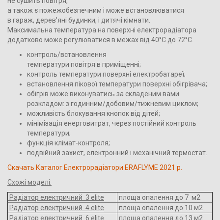
не сушить повітря,
а також є пожежобезпечним і може встановлюватися
в гараж, дерев'яні будинки, і дитячі кімнати.
Максимальна температура на поверхні електрорадіатора
додатково може регулюватися в межах від 40°С до 72°С.
контроль/встановлення
температури повітря в приміщенні;
контроль температури поверхні електробатареї;
встановлення пікової температури поверхні обігрівача;
обігрів може виконуватись за складеним вами
розкладом: з годинним/добовим/тижневим циклом;
можливість блокування кнопок від дітей;
мінімізація енерговитрат, через постійний контроль
температури;
функція клімат-контроля;
подвійний захист, електронний і механічний термостат.
Cкачать Каталог Електрорадіатори ERAFLYME 2021 р.
Схожі моделі:
Радіатор електричний 3 elite
площа опалення до 7 м2
Радіатор електричний 4 elite
площа опалення до 10 м2
Радіатор електричний 6 elite
площа опалення до 13 м2