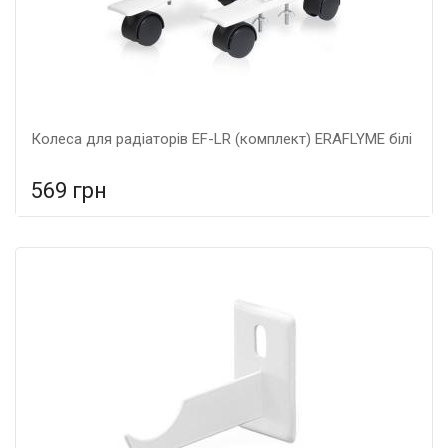
Колеса для радіаторів EF-LR (комплект) ERAFLYME білі
569 грн
У порівняння
У КОШИК