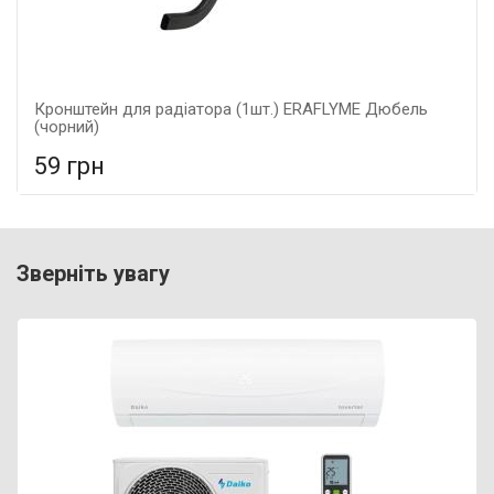
Кронштейн для радіатора (1шт.) ERAFLYME Дюбель
(чорний)
59 грн
У порівняння
У КОШИК
Гарантія: 5 років, Матеріал: металеві,
Зверніть увагу