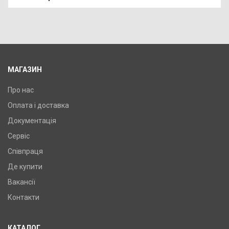
У порівняння
У КОШИК
Колір: темний камінь, Підключення: праве, Потужність:
600 Вт, Розмір: 900х450х50,
МАГАЗИН
Про нас
Оплата і доставка
Документація
Сервіс
Співпраця
Де купити
Вакансії
Контакти
КАТАЛОГ