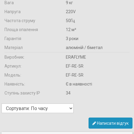
Вага
9 кг
Напруга
220V
Частота струму
50Гц
Площа опалення
12 м²
Гарантія
3 роки
Матеріал
алюміній / біметал
Виробник:
ERAFLYME
Артикул:
EF-RE-5R
Модель:
EF-RE-5R
Наявність:
Є в наявності
Ступінь захисту IP
34
Написати відгук