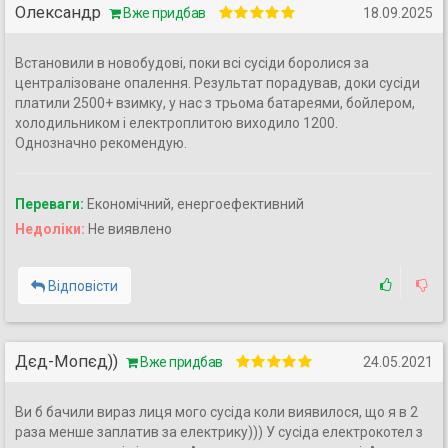
Олександр
Вже придбав
18.09.2025
Встановили в новобудові, поки всі сусіди боролися за
централізоване опалення. Результат порадував, доки сусіди
платили 2500+ взимку, у нас з трьома батареями, бойлером,
холодильником і електроплитою виходило 1200.
Однозначно рекомендую.
Переваги:
Економічний, енергоефективний
Недоліки:
Не виявлено
Відповісти
Дєд-Мопєд))
Вже придбав
24.05.2021
Ви б бачили вираз лиця мого сусіда коли виявилося, що я в 2
раза менше заплатив за електрику))) У сусіда електрокотел з