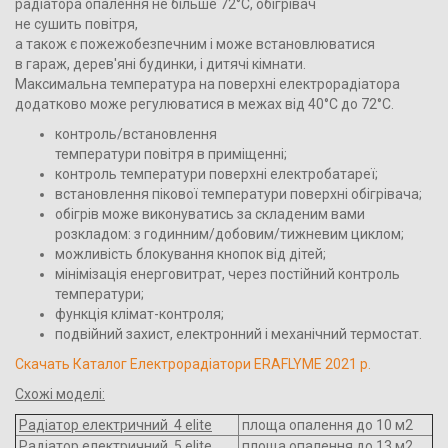
радіатора опалення не більше 72°С, обігрівач
не сушить повітря,
а також є пожежобезпечним і може встановлюватися
в гараж, дерев'яні будинки, і дитячі кімнати.
Максимальна температура на поверхні електрорадіатора
додатково може регулюватися в межах від 40°С до 72°С.
контроль/встановлення
температури повітря в приміщенні;
контроль температури поверхні електробатареї;
встановлення пікової температури поверхні обігрівача;
обігрів може виконуватись за складеним вами
розкладом: з годинним/добовим/тижневим циклом;
можливість блокування кнопок від дітей;
мінімізація енерговитрат, через постійний контроль
температури;
функція клімат-контроля;
подвійний захист, електронний і механічний термостат.
Скачать Каталог Електрорадіатори ERAFLYME 2021 р.
Схожі моделі:
Радіатор електричний 4 elite
площа опалення до 10 м2
Радіатор електричний 5 elite
площа опалення до 13 м2