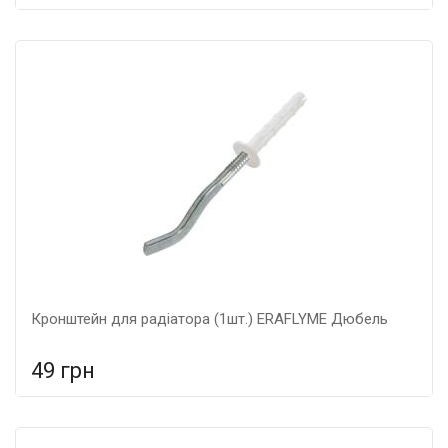
У порівняння
У КОШИК
Гарантія: 5 років, Матеріал: металеві,
Кронштейн для радіатора (1шт.) ERAFLYME Дюбель
49 грн
У порівняння
У КОШИК