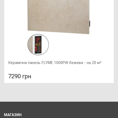
Холод-тепло, Тип компресора : інверторний, Тип
хладагенту : R32,
Керамічна панель FLYME 1000PW бежева - на 20 м²
7290 грн
У порівняння
У КОШИК
Колір: бежевий, Підключення: праве, Потужність: 1000 Вт,
Розмір: 1200х600х50,
МАГАЗИН