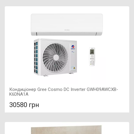
У порівняння
У КОШИК
Колір: бежевий, Підключення: праве, Потужність: 500 Вт,
Розмір: 600х300х60,
Кондиціонер Gree Cosmo DC Inverter GWH09AWCXB-
K6DNA1A
30580 грн
У порівняння
У КОШИК
Рекомендована площа приміщення: 25 м2, Тип роботи :