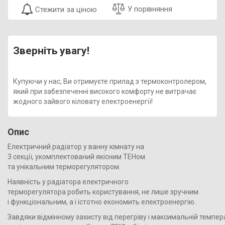
У порівняння
Стежити за ціною
Зверніть увагу!
Купуючи у нас, Ви отримуєте прилад з термоконтролером,
який при забезпеченні високого комфорту не витрачає
жодного зайвого кіловату електроенергії!
Опис
Електричний радіатор у ванну кімнату на
3 секції, укомплектований якісним ТЕНом
та унікальним терморегулятором.
Наявність у радіатора електричного
терморегулятора робить користування, не лише зручним
і функціональним, а і істотно економить електроенергію.
Завдяки відмінному захисту від перегріву і максимальній темпер