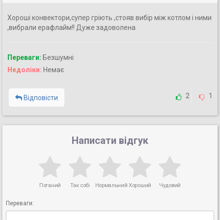
Хороші конвектори,супер гріють ,стояв вибір між котлом і ними
,вибрали ерафлайм!! Дуже задоволена
Переваги:
Безшумні
Недоліки:
Немає
2
1
Відповісти
Написати відгук
Поганий
Так собі
Нормальний
Хороший
Чудовий
Переваги: