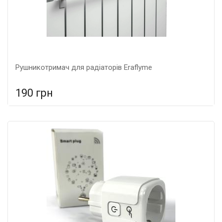
Рушникотримач для радіаторів Eraflyme
190 грн
У порівняння
У КОШИК