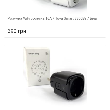
Розумна WiFi розетка 16А / Tuya Smart 3300Вт / Біла
390 грн
У порівняння
У КОШИК