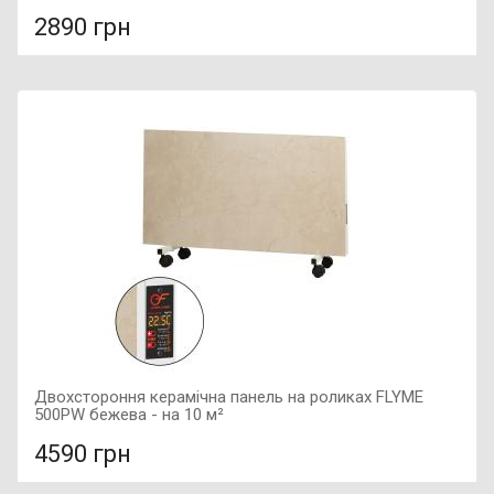
2890 грн
У порівняння
У КОШИК
Колір: темний камінь, Підключення: праве, Потужність:
250 Вт, Розмір: 600х300х50,
Двохстороння керамічна панель на роликах FLYME
500PW бежева - на 10 м²
4590 грн