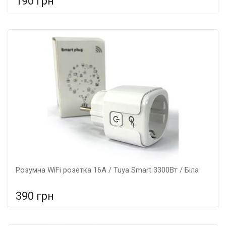
190 грн
У порівняння
У КОШИК
Розумна WiFi розетка 16А / Tuya Smart 3300Вт / Біла
390 грн
У порівняння
У КОШИК