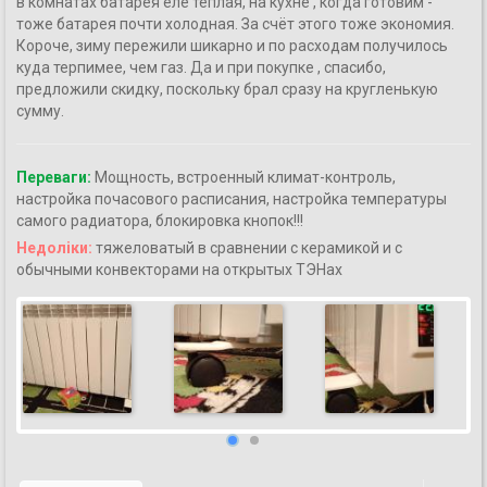
в комнатах батарея еле тёплая, на кухне , когда готовим -
тоже батарея почти холодная. За счёт этого тоже экономия.
Короче, зиму пережили шикарно и по расходам получилось
куда терпимее, чем газ. Да и при покупке , спасибо,
предложили скидку, поскольку брал сразу на кругленькую
сумму.
Переваги:
Мощность, встроенный климат-контроль,
настройка почасового расписания, настройка температуры
самого радиатора, блокировка кнопок!!!
Недоліки:
тяжеловатый в сравнении с керамикой и с
обычными конвекторами на открытых ТЭНах