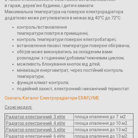
в гараж, дерев'яні будинки, і дитячі кімнати.
Максимальна температура на поверхні електрорадіатора
додатково може регулюватися в межах від 40°С до 72°С.
контроль/встановлення
температури повітря в приміщенні;
контроль температури поверхні електробатареї;
встановлення пікової температури поверхні обігрівача;
обігрів може виконуватись за складеним вами
розкладом: з годинним/добовим/тижневим циклом;
можливість блокування кнопок від дітей;
мінімізація енерговитрат, через постійний контроль
температури;
функція клімат-контроля;
подвійний захист, електронний і механічний термостат.
Cкачать Каталог Електрорадіатори ERAFLYME
Схожі моделі:
Радіатор електричний 3 elite
площа опалення до 7 м2
Радіатор електричний 4 elite
площа опалення до 10 м2
Радіатор електричний 5 elite
площа опалення до 13 м2
Радіатор електричний 6 elite
площа опалення до 13 м2