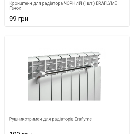
Кронштейн для радіатора ЧОРНИЙ (1шт.) ERAFLYME
Гачок
99 грн
У порівняння
У КОШИК
Рушникотримач для радіаторів Eraflyme