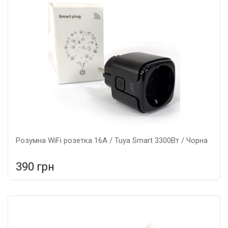
Розумна WiFi розетка 16А / Tuya Smart 3300Вт / Чорна
390 грн
У порівняння
У КОШИК