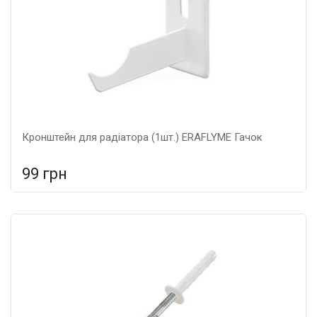
Кронштейн для радіатора (1шт.) ERAFLYME Гачок
99 грн
У порівняння
У КОШИК
Гарантія: 5 років, Матеріал: металеві,