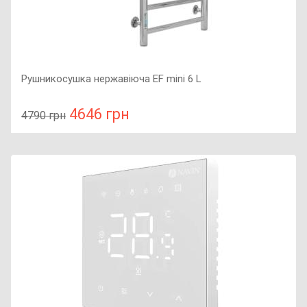
Рушникосушка нержавіюча EF mini 6 L
4646 грн
4790 грн
У порівняння
У КОШИК
Колір: нержавійка, Підключення: ліве, Потужність: 80 Вт,
Розмір: 605x430x65,