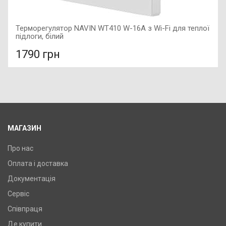
Терморегулятор NAVIN WT410 W-16A з Wi-Fi для теплої
підлоги, білий
1790 грн
У порівняння
У КОШИК
МАГАЗИН
Про нас
Оплата і доставка
Документація
Сервіс
Співпраця
Де купити