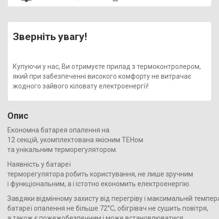
Зверніть увагу!
Купуючи у нас, Ви отримуєте прилад з термоконтролером,
який при забезпеченні високого комфорту не витрачає
жодного зайвого кіловату електроенергії!
Опис
Економна батарея опалення на
12 секцій, укомплектована якісним ТЕНом
та унікальним терморегулятором.
Наявність у батареї
терморегулятора робить користування, не лише зручним
і функціональним, а і істотно економить електроенергію.
Завдяки відмінному захисту від перегріву і максимальній темпер
батареї опалення не більше 72°С, обігрівач не сушить повітря,
а також є пожежобезпечним і може встановлюватися