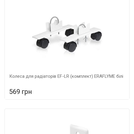
Колеса для радіаторів EF-LR (комплект) ERAFLYME білі
569 грн
У порівняння
У КОШИК