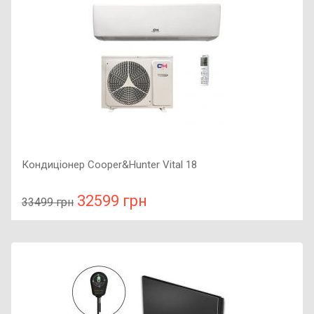
Кондиціонер Cooper&Hunter Vital 18
32599 грн
33499 грн
У порівняння
У КОШИК
Рекомендована площа приміщення: 45-55 м2, Керування
Wi-Fi: : Є, Тип роботи : Холод-тепло, Тип компресора :
інверторний,