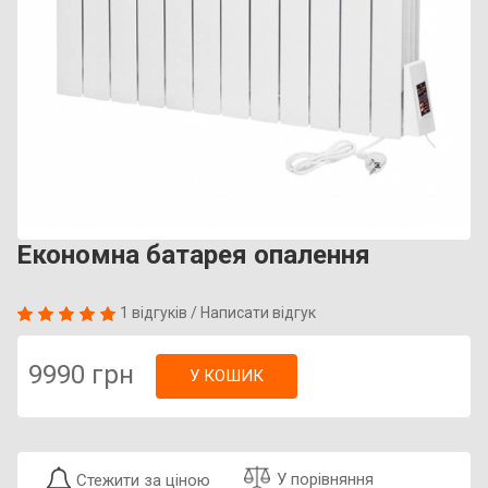
Економна батарея опалення
1 відгуків
/
Написати відгук
9990 грн
У КОШИК
У порівняння
Стежити за ціною