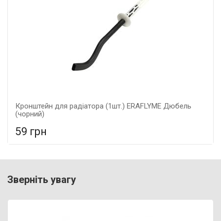
Кронштейн для радіатора (1шт.) ERAFLYME Дюбель
(чорний)
59 грн
У порівняння
У КОШИК
Гарантія: 5 років, Матеріал: металеві,
Зверніть увагу