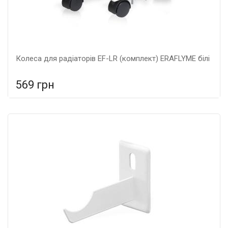
Колеса для радіаторів EF-LR (комплект) ERAFLYME білі
569 грн
У порівняння
У КОШИК