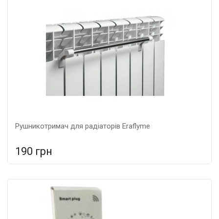
Рушникотримач для радіаторів Eraflyme
190 грн
У порівняння
У КОШИК