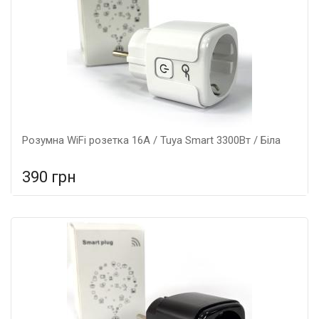
Розумна WiFi розетка 16А / Tuya Smart 3300Вт / Біла
390 грн
У порівняння
У КОШИК