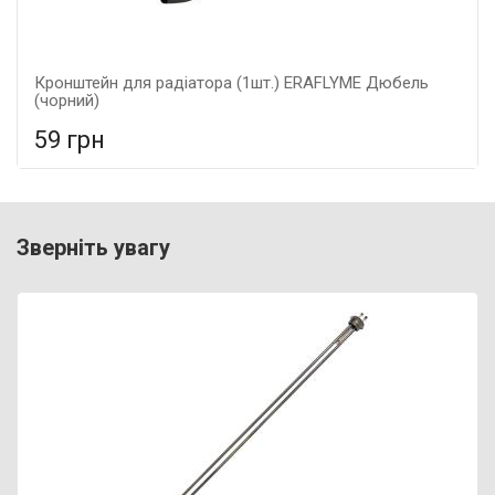
Кронштейн для радіатора (1шт.) ERAFLYME Дюбель
(чорний)
59 грн
У порівняння
У КОШИК
Гарантія: 5 років, Матеріал: металеві,
Зверніть увагу