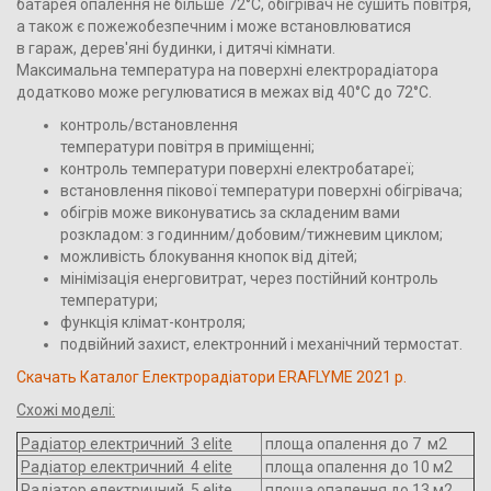
батарея опалення не більше 72°С, обігрівач не сушить повітря,
а також є пожежобезпечним і може встановлюватися
в гараж, дерев'яні будинки, і дитячі кімнати.
Максимальна температура на поверхні електрорадіатора
додатково може регулюватися в межах від 40°С до 72°С.
контроль/встановлення
температури повітря в приміщенні;
контроль температури поверхні електробатареї;
встановлення пікової температури поверхні обігрівача;
обігрів може виконуватись за складеним вами
розкладом: з годинним/добовим/тижневим циклом;
можливість блокування кнопок від дітей;
мінімізація енерговитрат, через постійний контроль
температури;
функція клімат-контроля;
подвійний захист, електронний і механічний термостат.
Cкачать Каталог Електрорадіатори ERAFLYME 2021 р.
Схожі моделі:
Радіатор електричний 3 elite
площа опалення до 7 м2
Радіатор електричний 4 elite
площа опалення до 10 м2
Радіатор електричний 5 elite
площа опалення до 13 м2