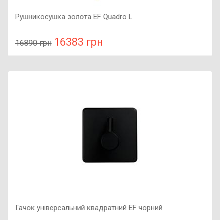
Рушникосушка золота EF Quadro L
16383 грн
16890 грн
У порівняння
У КОШИК
Колір: золотий, Підключення: ліве, Потужність: 220 Вт,
Розмір: 1200х500х71,
Гачок універсальний квадратний EF чорний