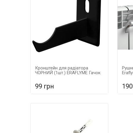
Кронштейн для радіатора
Рушн
ЧОРНИЙ (1шт.) ERAFLYME Гачок
Erafl
99 грн
190
У порівняння
У КОШИК
У