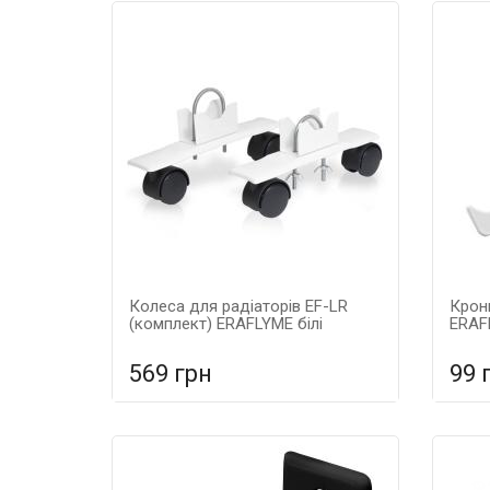
Колеса для радіаторів EF-LR
Кронш
(комплект) ERAFLYME білі
ERAF
569 грн
99 
У порівняння
У КОШИК
У
Гаран
метал