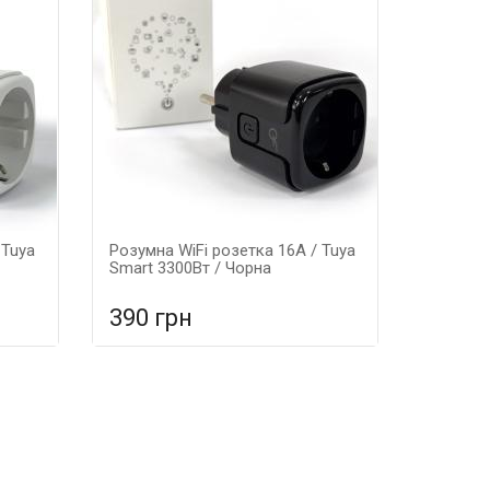
 Tuya
Розумна WiFi розетка 16А / Tuya
Smart 3300Вт / Чорна
390 грн
ня
У порівняння
У КОШИК