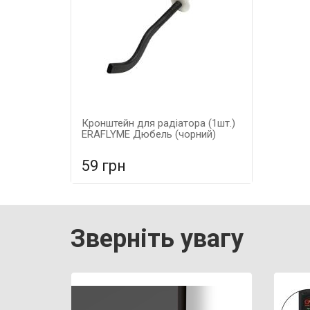
Кронштейн для радіатора (1шт.)
ERAFLYME Дюбель (чорний)
59 грн
У порівняння
У КОШИК
Гарантія: 5 років, Матеріал:
Зверніть увагу
металеві,