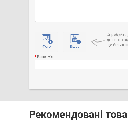
Спробуйте 
до свого ві
ще більш ц
Фото
Відео
Ваше Ім'я:
Рекомендовані това