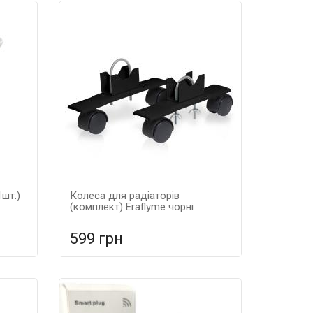
шт.)
Колеса для радіаторів
(комплект) Eraflyme чорні
599 грн
ня
У порівняння
У КОШИК