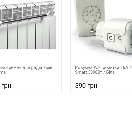
икотримач для радіаторів
Розумна WiFi розетка 16А /
yme
Smart 3300Вт / Біла
 грн
390 грн
У порівняння
У порівнян
 КОШИК
У КОШИК