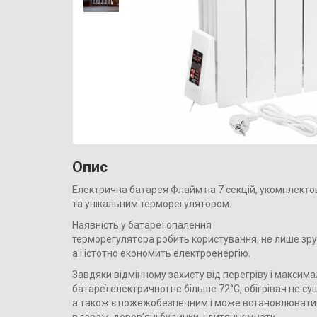
Опис
Електрична батарея Флайм на 7 секцій, укомплект
та унікальним терморегулятором.
Наявність у батареї опалення
терморегулятора робить користування, не лише зру
а і істотно економить електроенергію.
Завдяки відмінному захисту від перегріву і максима
батареї електричної не більше 72°С, обігрівач не су
а також є пожежобезпечним і може встановлювати