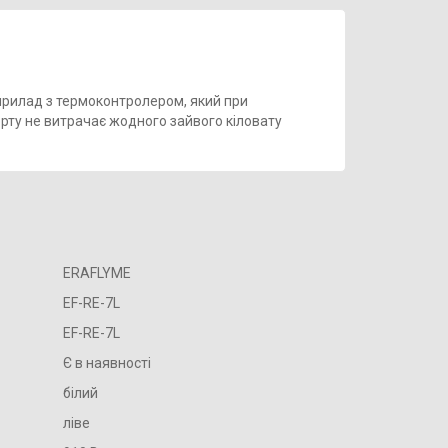
 прилад з термоконтролером, який при
рту не витрачає жодного зайвого кіловату
ERAFLYME
EF-RE-7L
EF-RE-7L
Є в наявності
білий
ліве