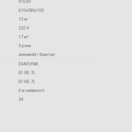
910 Вт
610х580х100
13 кг
220 V
17 м²
3 роки
алюміній / біметал
ERAFLYME
EF-RE-7L
EF-RE-7L
Є в наявності
34