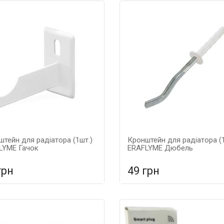
тейн для радіатора (1шт.)
Кронштейн для радіатора (1
LYME Гачок
ERAFLYME Дюбель
грн
49 грн
У порівняння
У порівнян
 КОШИК
У КОШИК
тія: 5 років, Матеріал:
Гарантія: 5 років, Матеріал:
еві,
металеві,