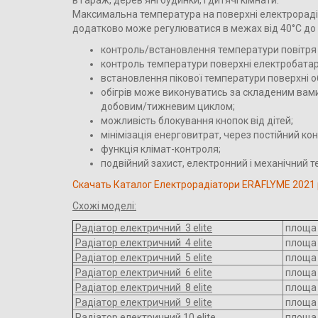
в гараж, дерев'яні будинки, і дитячі кімнати.
Максимальна температура на поверхні електрорад
додатково може регулюватися в межах від 40°С до 
контроль/встановлення температури повітря 
контроль температури поверхні електробатар
встановлення пікової температури поверхні об
обігрів може виконуватись за складеним вам
добовим/тижневим циклом;
можливість блокування кнопок від дітей;
мінімізація енерговитрат, через постійний ко
функція клімат-контроля;
подвійний захист, електронний і механічний т
Cкачать Каталог Електрорадіатори ERAFLYME 2021 
Схожі моделі:
Радіатор електричний 3 elite
площа 
Радіатор електричний 4 elite
площа 
Радіатор електричний 5 elite
площа 
Радіатор електричний 6 elite
площа 
Радіатор електричний 8 elite
площа 
Радіатор електричний 9 elite
площа 
Радіатор електричний 10 elite
площа 