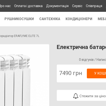
Про нас
Оплата і доставка
Документація
Сервіс
Співпраця
РУШНИКОСУШКИ
САНТЕХНІКА
КОНДИЦІОНЕРИ
МЕБ
орадіатор ERAFLYME ELITE 7L
Електрична батар
0 відгуків
/
Напис
7490 грн
У КОШ
Стежити за цін