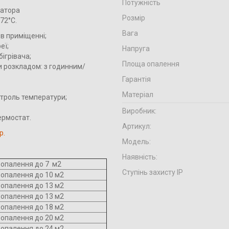
Потужність
іатора
Розмір
72°С.
Вага
в приміщенні;
еї;
Напруга
ігрівача;
Площа опалення
и розкладом: з годинним/
Гарантія
Матеріал
нтроль температури;
Виробник:
ермостат.
Артикул:
р.
Модель:
Наявність:
опалення до 7 м2
Ступінь захисту IP
опалення до 10 м2
опалення до 13 м2
опалення до 13 м2
опалення до 18 м2
опалення до 20 м2
опалення до 24 м2