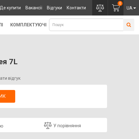
0
Де купити
Вакансії
Відгуки
Контакти
UA
ЛІ
КОМПЛЕКТУЮЧІ
ея 7L
ати відгук
ИК
У порівняння
ою