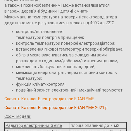
а також є пожежобезпечним і може встановлюватися
в гараж, дерев'яні будинки, і дитячі кімнати.
Максимальна температура на поверхні електрорадіатора
додатково може регулюватися в межах від 40°С до 72°С.
контроль/встановлення
температури повітря в приміщенні;
контроль температури поверхні електрорадіатора;
встановлення пікової температури поверхні обігрівача;
обігрів може виконуватись за складеним вами
розкладом: з годинним/добовим/тижневим циклом;
можливість блокування кнопок від дітей;
мінімізація енерговитрат, через постійний контроль
температури;
функція клімат-контроля;
подвійний захист, електронний і механічний термостат.
Cкачать Каталог Електрорадіатори ERAFLYME
Cкачать Каталог Електрорадіатори ERAFLYME 2021 р.
Схожі моделі:
Радіатор електричний 3 elite
площа опалення до 7 м2