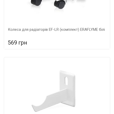
Колеса для радіаторів EF-LR (комплект) ERAFLYME білі
569 грн
У порівняння
У КОШИК