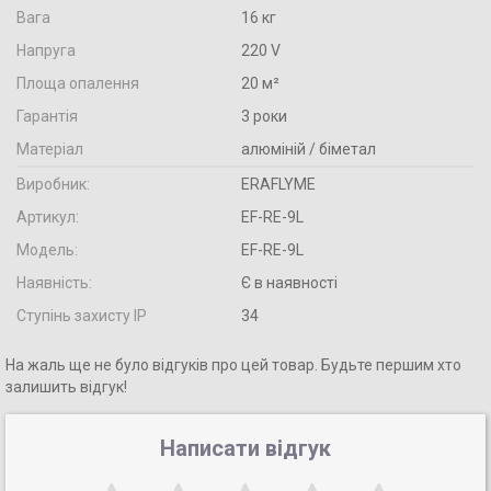
Вага
16 кг
Напруга
220 V
Площа опалення
20 м²
Гарантія
3 роки
Матеріал
алюміній / біметал
Виробник:
ERAFLYME
Артикул:
EF-RE-9L
Модель:
EF-RE-9L
Наявність:
Є в наявності
Ступінь захисту IP
34
На жаль ще не було відгуків про цей товар. Будьте першим хто
залишить відгук!
Написати відгук