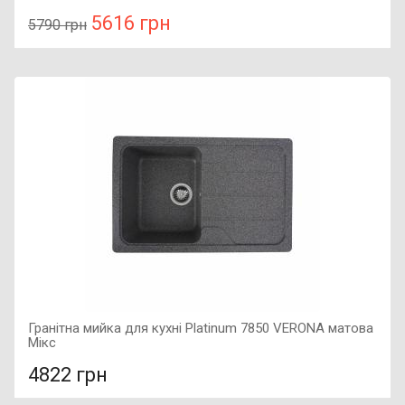
5616 грн
5790 грн
У порівняння
У КОШИК
Колір: чорний, Підключення: ліве, Потужність: 160 Вт,
Розмір: 710х530х82,
Гранітна мийка для кухні Platinum 7850 VERONA матова
Мікс
4822 грн