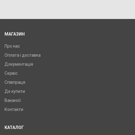
У порівняння
У КОШИК
Фактура поверхні: матова, Гарантія: 7 років, Матеріал:
граніт, Колір мийки: мікс,
МАГАЗИН
Про нас
Оплата і доставка
Документація
Сервіс
Співпраця
Де купити
Вакансії
Контакти
КАТАЛОГ