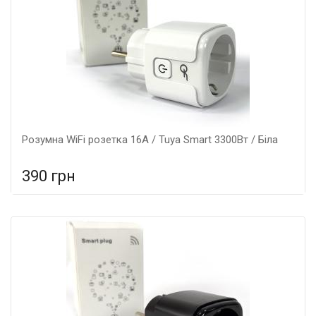
Розумна WiFi розетка 16А / Tuya Smart 3300Вт / Біла
390 грн
У порівняння
У КОШИК