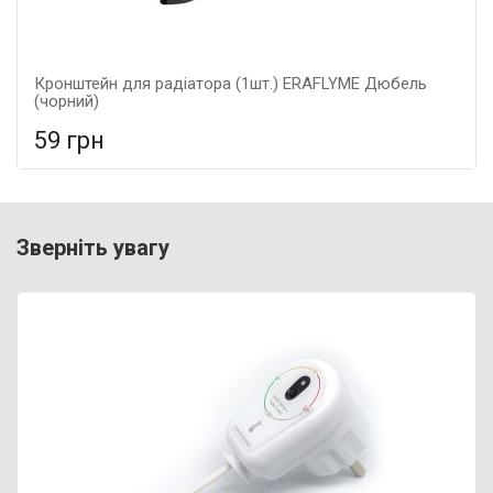
Кронштейн для радіатора (1шт.) ERAFLYME Дюбель
(чорний)
59 грн
У порівняння
У КОШИК
Гарантія: 5 років, Матеріал: металеві,
Зверніть увагу