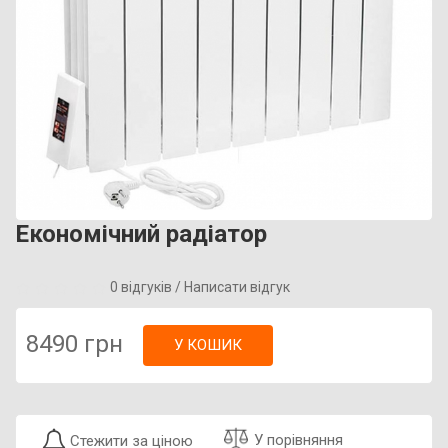
Економічний радіатор
0 відгуків
/
Написати відгук
8490 грн
У КОШИК
У порівняння
Стежити за ціною