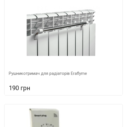
Рушникотримач для радіаторів Eraflyme
190 грн
У порівняння
У КОШИК