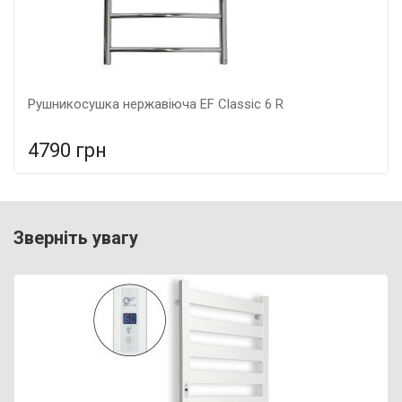
Рушникосушка нержавіюча EF Classic 6 R
4790 грн
У порівняння
У КОШИК
Індикація: Так, Колір: нержавійка, Підключення: Праве,
Зверніть увагу
Потужність: 100 Вт,