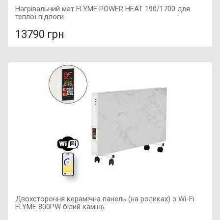
Нагрівальний мат FLYME POWER HEAT 190/1700 для
теплої підлоги
13790 грн
У порівняння
У КОШИК
Тип: Нагрівальний мат, Виробник: Flyme, Довжина: 17,8 м,
Потужність: 1700 Вт,
Двохстороння керамічна панель (на роликах) з Wi-Fi
FLYME 800PW білий камінь