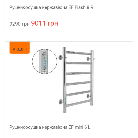
Рушникосушка нержавіюча EF Flash 8 R
9011 грн
9290 грн
У порівняння
У КОШИК
Колір: нержавійка, Підключення: праве, Потужність: 150
АКЦІЯ !
Вт, Розмір: 1005х530х302,
Рушникосушка нержавіюча EF mini 6 L