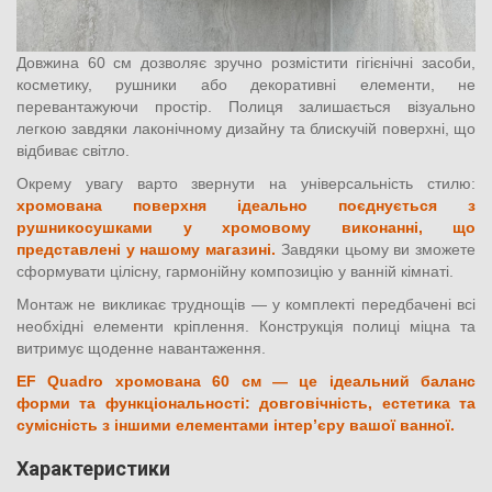
Довжина 60 см дозволяє зручно розмістити гігієнічні засоби,
косметику, рушники або декоративні елементи, не
перевантажуючи простір. Полиця залишається візуально
легкою завдяки лаконічному дизайну та блискучій поверхні, що
відбиває світло.
Окрему увагу варто звернути на універсальність стилю:
хромована поверхня ідеально поєднується з
рушникосушками у хромовому виконанні, що
представлені у нашому магазині.
Завдяки цьому ви зможете
сформувати цілісну, гармонійну композицію у ванній кімнаті.
Монтаж не викликає труднощів — у комплекті передбачені всі
необхідні елементи кріплення. Конструкція полиці міцна та
витримує щоденне навантаження.
EF Quadro хромована 60 см — це ідеальний баланс
форми та функціональності: довговічність, естетика та
сумісність з іншими елементами інтер’єру вашої ванної.
Характеристики