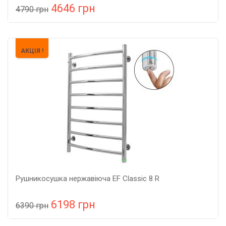
4646 грн
4790 грн
У порівняння
У КОШИК
Колір: нержавійка, Підключення: ліве, Потужність: 80 Вт,
АКЦІЯ !
Розмір: 605x430x65,
Рушникосушка нержавіюча EF Classic 8 R
6198 грн
6390 грн