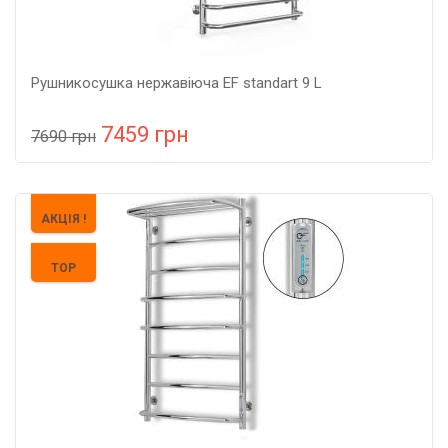
Рушникосушка нержавіюча EF standart 9 L
7459 грн
7690 грн
У порівняння
У КОШИК
Колір: нержавійка, Підключення: ліве, Потужність: 160 Вт,
АКЦІЯ !
Розмір: 950х530х150,
TOP