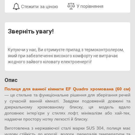
У порівняння
Стежити за ціною
Зверніть увагу!
Купуючи у нас, Ви отримуєте прилад з термоконтролером,
який при забезпеченні високого комфорту не витрачає
жодного зайвого кіловату електроенергії!
Опис
Полиця для ванної кімнати EF Quadro хромована (60 см)
— це стильне та функціональне рішення для зберігання речей
у сучасній ванній кімнаті. Завдяки подовженій довжині та
дзеркальному хромованому блиску, ця модель вдало
доповнює інтер’єри у стилях лофт, мінімалізм або хай-тек,
надаючи простору нотку легкості й блиску.
Виготовлена з нержавіючої сталі марки SUS 304, полиця має
чудову стійкість до корозії, вологи, перепадів температури та