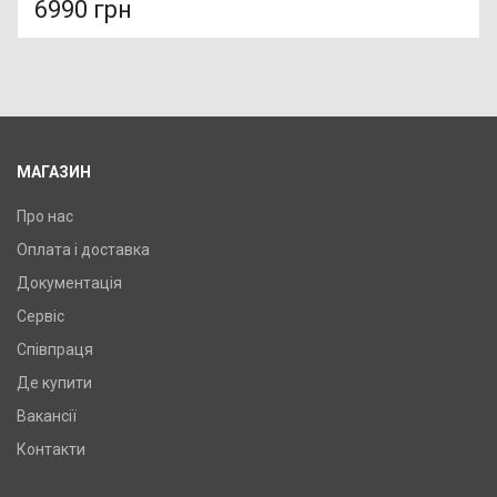
6990 грн
У порівняння
У КОШИК
Колір: білий, Підключення: праве, Потужність: 800 Вт,
Розмір: 800х400х65,
МАГАЗИН
Про нас
Оплата і доставка
Документація
Сервіс
Співпраця
Де купити
Вакансії
Контакти