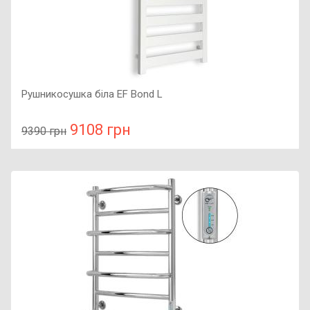
Рушникосушка біла EF Bond L
9108 грн
9390 грн
У порівняння
У КОШИК
Колір: білий, Підключення: ліве, Потужність: 175 Вт,
Розмір: 1050х540х82,