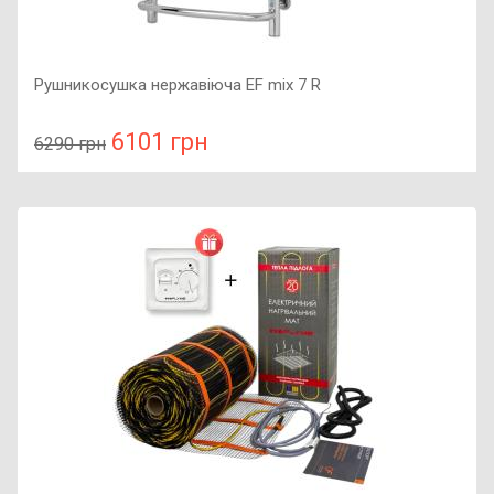
Рушникосушка нержавіюча EF mix 7 R
6101 грн
6290 грн
У порівняння
У КОШИК
Колір: нержавійка, Розмір: 705x480x170, Напруга: 230 В,
Наявність таймера: так,