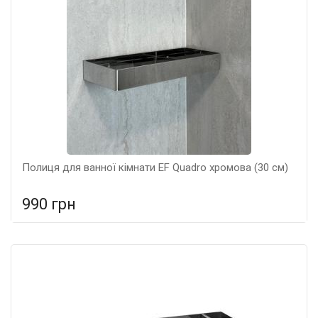
Полиця для ванної кімнати EF Quadro хромова (30 см)
990 грн
У порівняння
У КОШИК
Тип: Полиця, Колір: Хром, Розмір: 300*120*300,