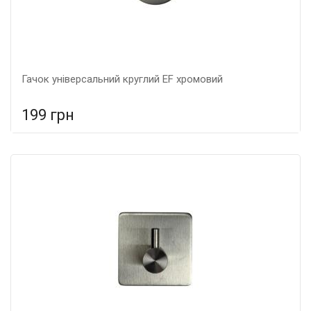
Гачок універсальний круглий EF хромовий
199 грн
У порівняння
У КОШИК
Тип: Гачок, Колір: Хром, Розмір: 48*30*10,