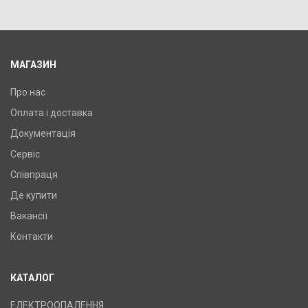
Колір: білий, Підключення: ліве, Потужність: 110 Вт,
Розмір: 610х525х145,
МАГАЗИН
Про нас
Оплата і доставка
Документація
Сервіс
Співпраця
Де купити
Вакансії
Контакти
КАТАЛОГ
ЕЛЕКТРООПАЛЕННЯ