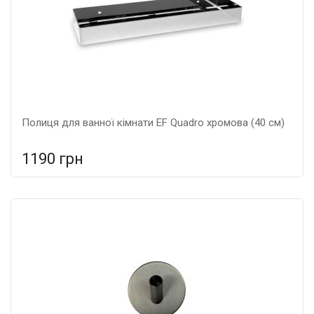
Полиця для ванної кімнати EF Quadro хромова (40 см)
1190 грн
У порівняння
У КОШИК
Тип: Полиця, Колір: Хром, Розмір: 400*120*400,