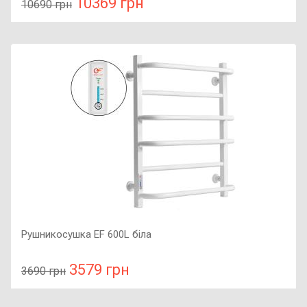
10369 грн
10690 грн
У порівняння
У КОШИК
Колір: чорний, Підключення: ліве, Потужність: 180 Вт,
Розмір: 900x450x85,
Рушникосушка EF 600L біла
3579 грн
3690 грн
У порівняння
У КОШИК