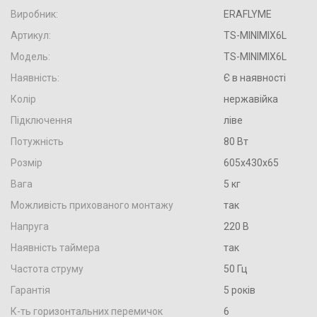
Виробник:
ERAFLYME
Артикул:
TS-MINIMIX6L
Модель:
TS-MINIMIX6L
Наявність:
Є в наявності
Колір
нержавійка
Підключення
ліве
Потужність
80 Вт
Розмір
605x430x65
Вага
5 кг
Можливість прихованого монтажу
так
Напруга
220 В
Наявність таймера
так
Частота струму
50 Гц
Гарантія
5 років
К-ть горизонтальних перемичок
6