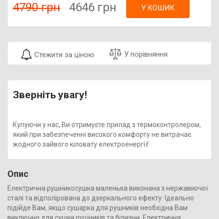
4790 грн
4646 грн
У КОШИК
У порівняння
Стежити за ціною
Зверніть увагу!
Купуючи у нас, Ви отримуєте прилад з термоконтролером,
який при забезпеченні високого комфорту не витрачає
жодного зайвого кіловату електроенергії!
Опис
Електрична рушникосушка маленька виконана з нержавіючої
сталі та відполірована до дзеркального ефекту. Ідеально
підійде Вам, якщо сушарка для рушників необхідна Вам
виключно для сушки рушників та білизни. Електрична