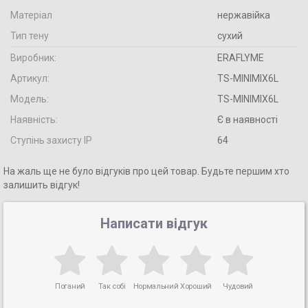
Матеріал
нержавійка
Тип тену
сухий
Виробник:
ERAFLYME
Артикул:
TS-MINIMIX6L
Модель:
TS-MINIMIX6L
Наявність:
Є в наявності
Ступінь захисту IP
64
На жаль ще не було відгуків про цей товар. Будьте першим хто
залишить відгук!
Написати відгук
Поганий
Так собі
Нормальний
Хороший
Чудовий