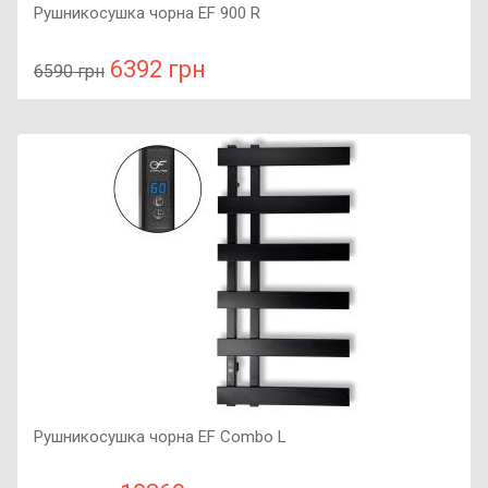
Рушникосушка чорна EF 900 R
6392 грн
6590 грн
У порівняння
У КОШИК
Колір: чорний, Підключення: праве, Потужність: 210 Вт,
Розмір: 909х530х85,
Рушникосушка чорна EF Combo L