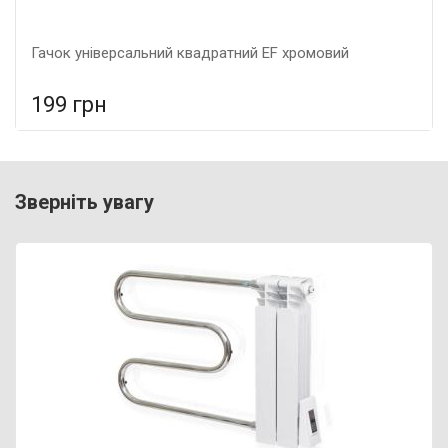
Гачок універсальний квадратний EF хромовий
199 грн
У порівняння
У КОШИК
Тип: Гачок, Колір: Хром, Розмір: 48*30*10,
Зверніть увагу