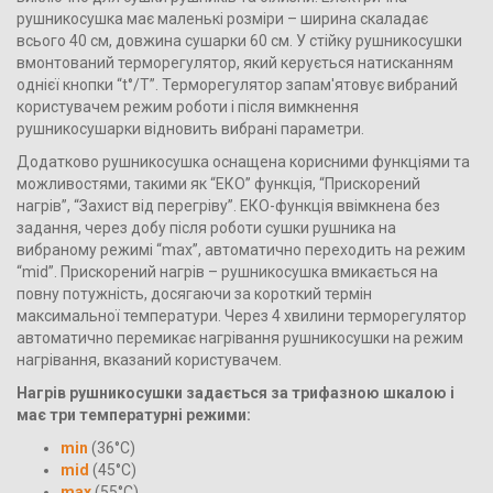
рушникосушка має маленькі розміри – ширина скаладає
всього 40 см, довжина сушарки 60 см. У стійку рушникосушки
вмонтований терморегулятор, який керується натисканням
однієї кнопки “t°/T”. Терморегулятор запам'ятовує вибраний
користувачем режим роботи і після вимкнення
рушникосушарки відновить вибрані параметри.
Додатково рушникосушка оснащена корисними функціями та
можливостями, такими як “ЕКО” функція, “Прискорений
нагрів”, “Захист від перегріву”. ЕКО-функція ввімкнена без
задання, через добу після роботи сушки рушника на
вибраному режимі “max”, автоматично переходить на режим
“mid”. Прискорений нагрів – рушникосушка вмикається на
повну потужність, досягаючи за короткий термін
максимальної температури. Через 4 хвилини терморегулятор
автоматично перемикає нагрівання рушникосушки на режим
нагрівання, вказаний користувачем.
Нагрів рушникосушки задається за трифазною шкалою і
має три температурні режими:
min
(36°C)
mid
(45°C)
max
(55°C)