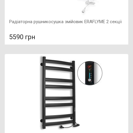
Радіаторна рушникосушка змійовик ERAFLYME 2 секції
5590 грн
У порівняння
У КОШИК
Підключення: праве, Потужність: 250 Вт, Діаметр труби:
25мм / 32мм, Розмір: 730х580,