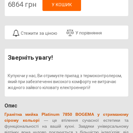
6864 грн
У КОШИК
У порівняння
Стежити за ціною
Зверніть увагу!
Купуючи у нас, Ви отримуєте прилад з термоконтролером,
який при забезпеченні високого комфорту не витрачає
жодного зайвого кіловату електроенергії!
Опис
Гранітна мийка Platinum 7850 BOGEMA у стриманому
сірому кольорі
— це втілення сучасної естетики та
функціональності на вашій кухні. Завдяки універсальному
відтінку вона чудово поєднується з більшістю інтер'єрів: від