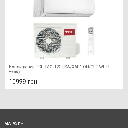
Кондиціонер TCL TAC-12CHSA/XAB1 ON/OFF WI-FI
Ready
16999 грн
У порівняння
У КОШИК
Рекомендована площа приміщення: 35 м2, Керування Wi-
Fi: : Є (Опція), Тип роботи : Холод-тепло, Тип компресора :
звичайний,
МАГАЗИН