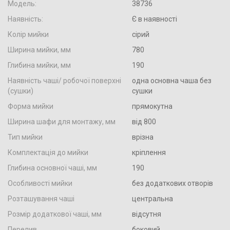
Модель:
38736
Наявність:
Є в наявності
Колір мийки
сірий
Ширина мийки, мм
780
Глибина мийки, мм
190
Наявність чаші/ робочої поверхні
одна основна чаша без
(сушки)
сушки
Форма мийки
прямокутна
Ширина шафи для монтажу, мм
від 800
Тип мийки
врізна
Комплектація до мийки
кріплення
Глибина основної чаші, мм
190
Особливості мийки
без додаткових отворів
Розташування чаші
центральна
Розмір додаткової чаші, мм
відсутня
Перелив
боковий