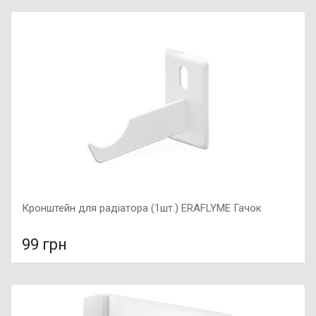
У порівняння
У КОШИК
Індикація: Так, Колір: нержавійка, Підключення: ліве,
Потужність: 125 Вт,
Кронштейн для радіатора (1шт.) ERAFLYME Гачок
99 грн
У порівняння
У КОШИК
Гарантія: 5 років, Матеріал: металеві,