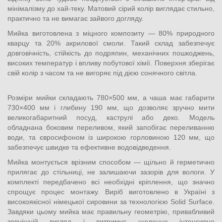
мінімалізму до хай-теку. Матовий сірий колір виглядає стильно,
практично та не вимагає зайвого догляду.
Мийка виготовлена з міцного композиту — 80% природного
кварцу та 20% акрилової смоли. Такий склад забезпечує
довговічність, стійкість до подряпин, механічних пошкоджень,
високих температур і впливу побутової хімії. Поверхня зберігає
свій колір з часом та не вигоряє під дією сонячного світла.
Розміри мийки складають 780×500 мм, а чаша має габарити
730×400 мм і глибину 190 мм, що дозволяє зручно мити
великогабаритний посуд, каструлі або деко. Модель
обладнана боковим переливом, який запобігає переливанню
води, та євросифоном із широкою горловиною 120 мм, що
забезпечує швидке та ефективне водовідведення.
Мийка монтується врізним способом — щільно й герметично
прилягає до стільниці, не залишаючи зазорів для вологи. У
комплекті передбачено всі необхідні кріплення, що значно
спрощує процес монтажу. Виріб виготовлено в Україні з
високоякісної німецької сировини за технологією Solid Surface.
Завдяки цьому мийка має правильну геометрію, привабливий
зовнішній вигляд і витримує щоденне інтенсивне