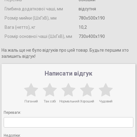
Глибина додаткової чаші, мм
відсутня
Розмір мийки (ШхГхВ), мм
780х500х190
Вага (нетто), кг
10,2
Розмір основної чаші (ШхГхВ), мм
730х400х190
На жаль ще не було відгуків про цей товар. Будьте першим хто
залишить відгук!
Написати відгук
Поганий
Так собі
Нормальний
Хороший
Чудовий
Переваги:
Недоліки: