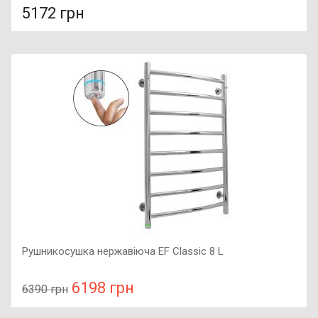
5172 грн
У порівняння
У КОШИК
Фактура поверхні: матова, Гарантія: 7 років, Матеріал:
граніт, Колір мийки: сафарі,
Рушникосушка нержавіюча EF Classic 8 L
6198 грн
6390 грн