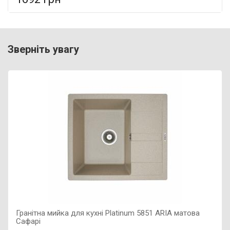
У порівняння
У КОШИК
Підключення: до водопроводу, Фактура поверхні: матова,
Зверніть увагу
Матеріал: нержавіюча сталь SUS 304, Тип змішувача:
змішувач кухонний,
Гранітна мийка для кухні Platinum 5851 ARIA матова
Сафарі