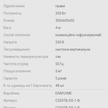
Підключення
праве
Потужність
250 Вт
Розмір
300х600х50
Вага
4 кг
Спосіб опалення
конвекційно-інфрачервоний
Напруга
230 В
Тип розміщення
настінне вертикальне
Наявність терморегулятора
так
Частота струму
50 Гц
Площа опалення
5 м²
Гарантія
5 років
К-ть одиниць на 1 Европалету
48 шт
Виробник:
ERAFLYME
Артикул:
C250TB-DS-1-B
Модель:
C250TB-DS-1-B