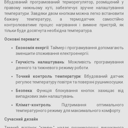
Вбудований програмований терморегулятор, розміщений у
правому нижньому куті, забезпечує зручне налаштування
температури. Завдяки двом кнопкам можна легко встановити
бажану температуру, а термодатчик самостійно
контролюватиме процес нагрівання і вимкне пристрій, як
тільки буде досягнута необхідна температура.
Основні переваги:
Економія енергії
: Таймер і програмування допомагають
зменшити споживання електроенергії.
Гнучкість налаштувань
: Можливість програмування
денного та тижневого режиму роботи.
Точний контроль температури
: Вбудований датчик
регулює температуру повітря та поверхні рушникосушки.
Безпека
: Функція блокування кнопок захищає від
випадкових змін налаштувань.
Клімат-контроль
: Підтримання оптимального
температурного режиму для максимального комфорту.
Сучасний дизайн
Темний відтінок "камінь" надає рушникосушці вишуканого