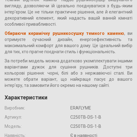
вигляду, дозволяючи їй ідеально поєднуватися з будь-яким
інтер'єром. Це не тільки практичне рішення, але й елегантний
декоративний елемент, який надасть вашій ванній кімнаті
особливої привабливості.
Обираючи керамічну рушникосушку темного каменю
, ви
отримуєте сучасний дизайн, енергоефективність та
максимальний комфорт для вашого дому. Це ідеальний вибір
для тих, хто прагне поєднати стиль і функціональність.
За потреби модель можна додатково укомплектувати іншими
варіантами дужок для сушіння рушників. Доступні три
кольорові рішення: чорні, білі або з нержавіючої сталі. Ви
можете обрати варіант, що найкраще пасує до вашого
інтер’єру, та замовити його окремо на нашому сайті.
Характеристики
Виробник:
ERAFLYME
Артикул:
C250TB-DS-1-B
Модель:
C250TB-DS-1-B
Наявність:
Є в наявності