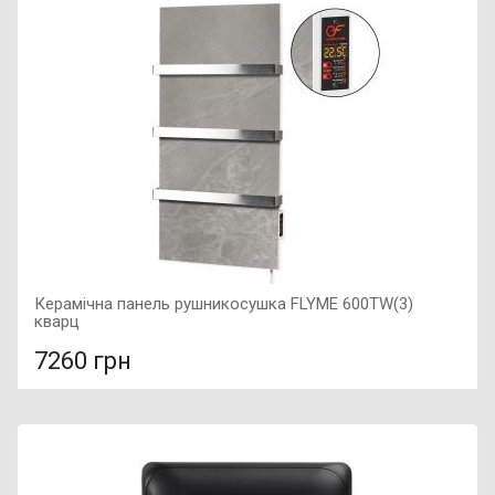
Фактура поверхні: матова, Гарантія: 7 років, Матеріал:
граніт, Колір мийки: чорний металік (в срібну крапку),
Керамічна панель рушникосушка FLYME 600TW(3)
кварц
7260 грн
У порівняння
У КОШИК
Колір: кварц, Підключення: праве, Потужність: 600 Вт,
Розмір: 450х900х50,