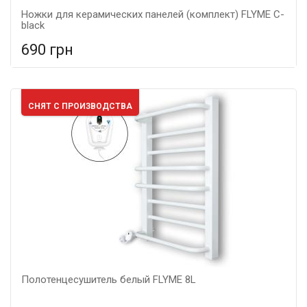
Ножки для керамических панелей (комплект) FLYME C-
black
690 грн
В сравнение
В КОРЗИНУ
Гарантия: 5 лет,
СНЯТ С ПРОИЗВОДСТВА
Полотенцесушитель белый FLYME 8L