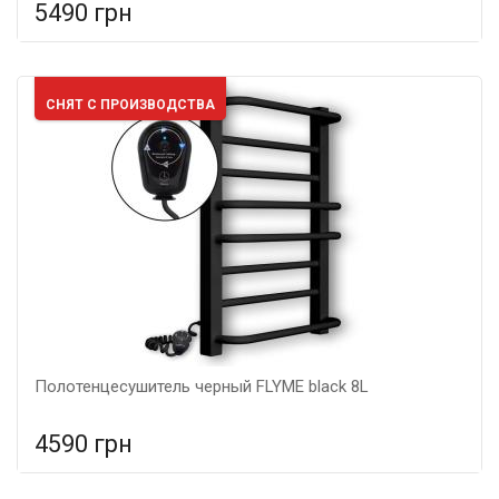
5490 грн
В сравнение
В КОРЗИНУ
Мощность: 160 Вт, Подключение: левое, Цвет: белый,
СНЯТ С ПРОИЗВОДСТВА
Размер: 665х490х120,
Полотенцесушитель черный FLYME black 8L
4590 грн
В сравнение
В КОРЗИНУ