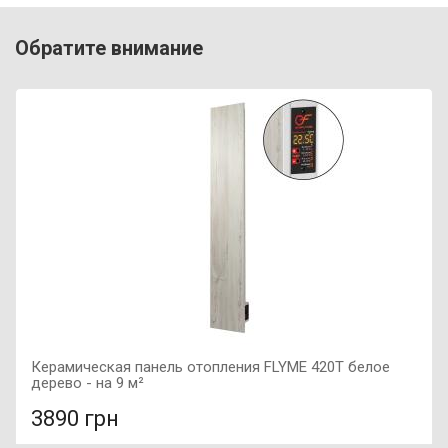
Мощность: 160 Вт, Подключение: левое, Цвет: черный,
Обратите внимание
Размер: 665х490х120,
Керамическая панель отопления FLYME 420T белое
дерево - на 9 м²
3890 грн